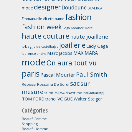
designer
Doudoune
mode
DUVETICA
fashion
Emmanuelle Alt
etername
fashion week
Gaga
Garance Doré
haute couture
haute joaillerie
joaillerie
Lady Gaga
it-bag
jc de castelbajac
MAX MARA
Marc Jacobs
laurence andre
mode
On aura tout vu
paris
Paul Smith
Pascal Mourier
sac
sur
Repossi
Rossana De Sordi
mesure
SYLVIE MAYSONNAVE
the individualist(s)
TOM FORD
VOGUE
Walter Steiger
tranoi
Catégories
Beauté Femme
Shopping
Beauté Homme