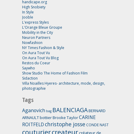
handicape.org
High Snobiety
In Style
Jooble
L'express Styles
L'Orange Bleue Groupe
Mobility in the City
Neuron Partners
Nowfashion
NY Times Fashion & Style
On Aura Tout Vu
On Aura Tout Vu Blog
Restos du Coeur
Saywho
Show Studio The Home of Fashion Film
Sidaction
Villa Noailles Hyeres- architecture, mode, design,
photographie
Tags
BALENCIAGA
Aganovich
BERNARD
bag
CARINE
ARNAULT
bottier
Brooke Taylor
christophe josse
ROITFELD
CONDE NAST
couturier
createur
créateur de