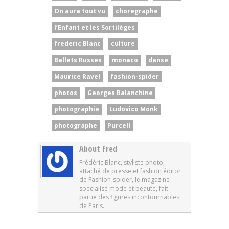
On aura tout vu
choregraphe
l’Enfant et les Sortilèges
frederic Blanc
culture
Ballets Russes
monaco
danse
Maurice Ravel
fashion-spider
photos
Georges Balanchine
photographie
Ludovico Monk
photographe
Purcell
About Fred
Frédéric Blanc, styliste photo,
attaché de presse et fashion éditor
de Fashion-spider, le magazine
spécialisé mode et beauté, fait
partie des figures incontournables
de Paris.