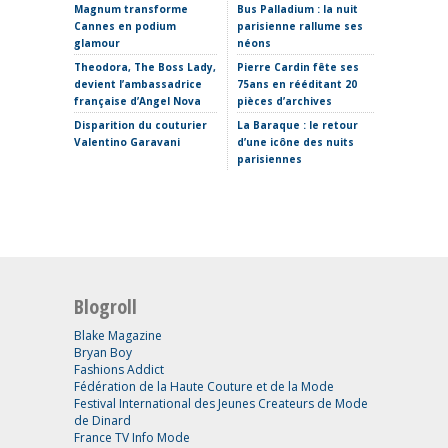
où placer
Magnum transforme
Bus Palladium : la nuit
Cannes en podium
parisienne rallume ses
La Fabr
glamour
néons
s’invite
Theodora, The Boss Lady,
Pierre Cardin fête ses
Clap de 
devient l’ambassadrice
75ans en rééditant 20
Thomas 
française d’Angel Nova
pièces d’archives
Etro ima
Disparition du couturier
La Baraque : le retour
sans Ma
Valentino Garavani
d’une icône des nuits
parisiennes
Blogroll
Blake Magazine
Bryan Boy
Fashions Addict
Fédération de la Haute Couture et de la Mode
Festival International des Jeunes Createurs de Mode
de Dinard
France TV Info Mode