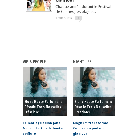
Chaque année durant le Festival
de Cannes, les plages...
17/05/2026
0
VIP & PEOPLE
NIGHTLIFE
FASHIO
Haute C
Blone Haute Parfumerie
Blone Haute Parfumerie
Hiver 20
Dévoile Trois Nouvelles
Dévoile Trois Nouvelles
Rêve, P
Créations
Créations
Et Reto
Le mariage selon John
Magnum transforme
Haute C
Nollet : l’art de la haute
Cannes en podium
hiver 20
coiffure
glamour
sculptur