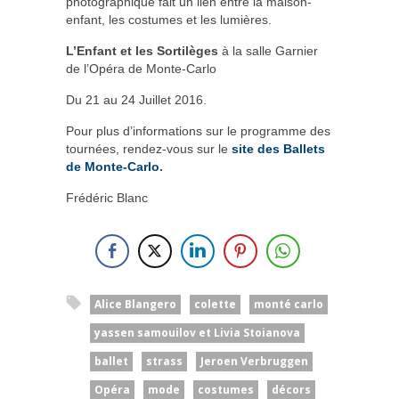
photographique fait un lien entre la maison-
enfant, les costumes et les lumières.
L’Enfant et les Sortilèges
à la salle Garnier
de l’Opéra de Monte-Carlo
Du 21 au 24 Juillet 2016.
Pour plus d’informations sur le programme des
tournées, rendez-vous sur le
site des Ballets
de Monte-Carlo
.
Frédéric Blanc
Alice Blangero
colette
monté carlo
yassen samouilov et Livia Stoianova
ballet
strass
Jeroen Verbruggen
Opéra
mode
costumes
décors