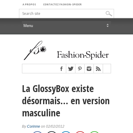
A PROPOS
CONTACTEZ FASHION-SPIDER
La GlossyBox existe
désormais… en version
masculine
By
Corinne
on 02/02/2012