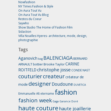
Nowfashion
NY Times Fashion & Style
On Aura Tout Vu
On Aura Tout Vu Blog
Restos du Coeur
Saywho
Show Studio The Home of Fashion Film
Sidaction
Villa Noailles Hyeres- architecture, mode, design,
photographie
Tags
BALENCIAGA
Aganovich
BERNARD
bag
CARINE
ARNAULT
bottier
Brooke Taylor
christophe josse
ROITFELD
CONDE NAST
couturier
createur
créateur de
designer
Doudoune
mode
DUVETICA
fashion
Emmanuelle Alt
etername
fashion week
Gaga
Garance Doré
haute couture
haute joaillerie