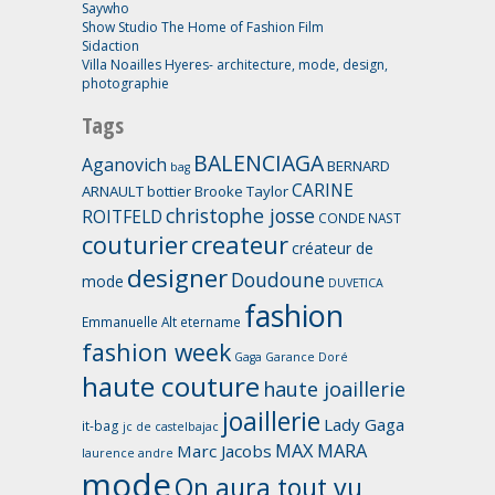
Saywho
Show Studio The Home of Fashion Film
Sidaction
Villa Noailles Hyeres- architecture, mode, design,
photographie
Tags
BALENCIAGA
Aganovich
BERNARD
bag
CARINE
ARNAULT
bottier
Brooke Taylor
christophe josse
ROITFELD
CONDE NAST
couturier
createur
créateur de
designer
Doudoune
mode
DUVETICA
fashion
Emmanuelle Alt
etername
fashion week
Gaga
Garance Doré
haute couture
haute joaillerie
joaillerie
Lady Gaga
it-bag
jc de castelbajac
MAX MARA
Marc Jacobs
laurence andre
mode
On aura tout vu