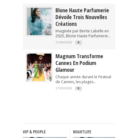
Blone Haute Parfumerie
Dévoile Trois Nouvelles
Créations
Imaginée par Berite Labelle en
2025, Blone Haute Parfumerie...
17/06/2026
0
Magnum Transforme
Cannes En Podium
Glamour
Chaque année durant le Festival
de Cannes, les plages...
17/05/2026
0
VIP & PEOPLE
NIGHTLIFE
FASHIO