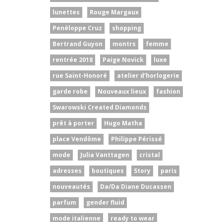
lunettes
Rouge Margaux
Penéloppe Cruz
shopping
Bertrand Guyon
montrs
femme
rentrée 2018
Paige Novick
luxe
rue Saint-Honoré
atelier d’horlogerie
garde robe
Nouveaux lieux
fashion
Swarowski Created Diamonds
prêt à porter
Hugo Matha
place Vendôme
Philippe Périssé
mode
Julia Vanttagen
cristal
adresses
boutiques
Story
paris
nouveautés
Da/Da Diane Ducassen
parfum
gender fluid
mode italienne
ready to wear