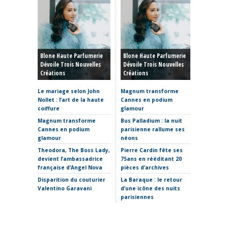
Haute C
Blone Haute Parfumerie
Blone Haute Parfumerie
Hiver 20
Dévoile Trois Nouvelles
Dévoile Trois Nouvelles
Rêve, P
Créations
Créations
Et Reto
Le mariage selon John
Magnum transforme
Haute C
Nollet : l’art de la haute
Cannes en podium
hiver 20
coiffure
glamour
sculptur
où placer
Magnum transforme
Bus Palladium : la nuit
Cannes en podium
parisienne rallume ses
La Fabr
glamour
néons
s’invite
Theodora, The Boss Lady,
Pierre Cardin fête ses
Clap de 
devient l’ambassadrice
75ans en rééditant 20
Thomas 
française d’Angel Nova
pièces d’archives
Etro ima
Disparition du couturier
La Baraque : le retour
sans Ma
Valentino Garavani
d’une icône des nuits
parisiennes