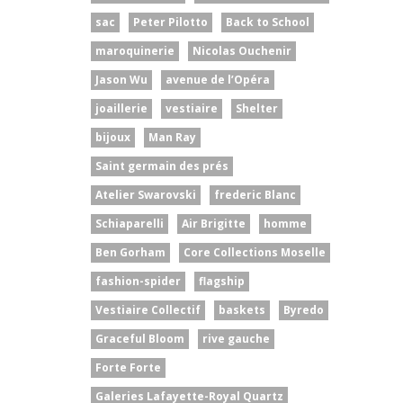
sac
Peter Pilotto
Back to School
maroquinerie
Nicolas Ouchenir
Jason Wu
avenue de l’Opéra
joaillerie
vestiaire
Shelter
bijoux
Man Ray
Saint germain des prés
Atelier Swarovski
frederic Blanc
Schiaparelli
Air Brigitte
homme
Ben Gorham
Core Collections Moselle
fashion-spider
flagship
Vestiaire Collectif
baskets
Byredo
Graceful Bloom
rive gauche
Forte Forte
Galeries Lafayette-Royal Quartz