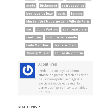
mode
Richemont
retrospective
boutique de luxe
paris
femme
Musée d’Art Moderne de la Ville de Paris
sac
Louis Vuitton
avant-gardiste
couturier
histoire de la mode
Leîla Menchari
frederic Blanc
Thierry Mugler
Louise de Vimorin
About Fred
Frédéric Blanc, styliste photo,
attaché de presse et fashion éditor
de Fashion-spider, le magazine
spécialisé mode et beauté, fait
partie des figures incontournables
de Paris.
RELATED POSTS