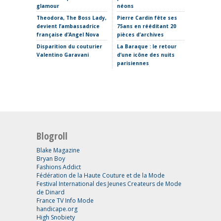
glamour
néons
s’invite
Theodora, The Boss Lady,
Pierre Cardin fête ses
Clap de 
devient l’ambassadrice
75ans en rééditant 20
Thomas 
française d’Angel Nova
pièces d’archives
Etro ima
Disparition du couturier
La Baraque : le retour
sans Ma
Valentino Garavani
d’une icône des nuits
parisiennes
Blogroll
Blake Magazine
Bryan Boy
Fashions Addict
Fédération de la Haute Couture et de la Mode
Festival International des Jeunes Createurs de Mode
de Dinard
France TV Info Mode
handicape.org
High Snobiety