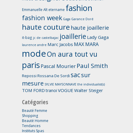
fashion
Emmanuelle Alt
etername
fashion week
Gaga
Garance Doré
haute couture
haute joaillerie
joaillerie
Lady Gaga
it-bag
jc de castelbajac
MAX MARA
Marc Jacobs
laurence andre
mode
On aura tout vu
paris
Paul Smith
Pascal Mourier
sac
sur
Repossi
Rossana De Sordi
mesure
SYLVIE MAYSONNAVE
the individualist(s)
TOM FORD
VOGUE
Walter Steiger
tranoi
Catégories
Beauté Femme
Shopping
Beauté Homme
Tendances
Instituts Spas