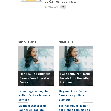
de Cannes, les plages...
17/05/2026
0
VIP & PEOPLE
NIGHTLIFE
FASHIO
Haute C
Blone Haute Parfumerie
Blone Haute Parfumerie
Hiver 20
Dévoile Trois Nouvelles
Dévoile Trois Nouvelles
Rêve, P
Créations
Créations
Et Reto
Le mariage selon John
Magnum transforme
Haute C
Nollet : l’art de la haute
Cannes en podium
hiver 20
coiffure
glamour
sculptur
où placer
Magnum transforme
Bus Palladium : la nuit
Cannes en podium
parisienne rallume ses
La Fabr