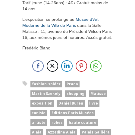
Tarif jeune (14-26ans) : 4€ / Gratuit moins de
14 ans.
L’exposition se prolonge au
Musée d’Art
Moderne de la Ville de Paris
dans la Salle
Matisse : 11, avenue du Président Wilson Paris
16, aux mêmes jours et horaires. Accès gratuit.
Frédéric Blanc
fashion-spider
Prada
Martin Szekely
shopping
Matisse
exposition
Daniel Buren
livre
tunisie
Editions Paris Musées
artiste
robes
haute couture
Alaïa
Azzedine Alaia
Palais Galliéra