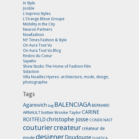
In Style
Jooble
L'express Styles
L'Orange Bleue Groupe
Mobility in the City
Neuron Partners
Nowfashion
NY Times Fashion & Style
On Aura Tout Vu
On Aura Tout Vu Blog
Restos du Coeur
Saywho
Show Studio The Home of Fashion Film
Sidaction
Villa Noailles Hyeres- architecture, mode, design,
photographie
Tags
BALENCIAGA
Aganovich
BERNARD
bag
CARINE
ARNAULT
bottier
Brooke Taylor
christophe josse
ROITFELD
CONDE NAST
couturier
createur
créateur de
designer
Doudoune
mode
DUVETICA