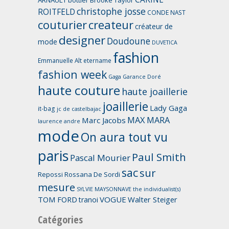
ARNAULT
bottier
Brooke Taylor
christophe josse
ROITFELD
CONDE NAST
couturier
createur
créateur de
designer
Doudoune
mode
DUVETICA
fashion
Emmanuelle Alt
etername
fashion week
Gaga
Garance Doré
haute couture
haute joaillerie
joaillerie
Lady Gaga
it-bag
jc de castelbajac
MAX MARA
Marc Jacobs
laurence andre
mode
On aura tout vu
paris
Paul Smith
Pascal Mourier
sac
sur
Repossi
Rossana De Sordi
mesure
SYLVIE MAYSONNAVE
the individualist(s)
TOM FORD
VOGUE
Walter Steiger
tranoi
Catégories