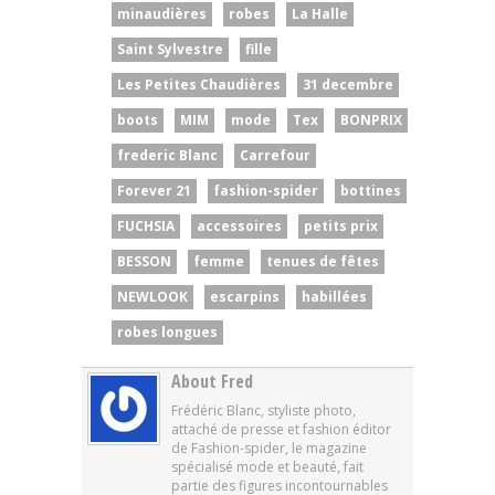
minaudières
robes
La Halle
Saint Sylvestre
fille
Les Petites Chaudières
31 decembre
boots
MIM
mode
Tex
BONPRIX
frederic Blanc
Carrefour
Forever 21
fashion-spider
bottines
FUCHSIA
accessoires
petits prix
BESSON
femme
tenues de fêtes
NEWLOOK
escarpins
habillées
robes longues
About Fred
Frédéric Blanc, styliste photo,
attaché de presse et fashion éditor
de Fashion-spider, le magazine
spécialisé mode et beauté, fait
partie des figures incontournables