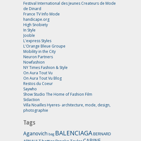
Festival International des Jeunes Createurs de Mode
de Dinard
France TV Info Mode
handicape.org
High Snobiety
In Style
Jooble
L'express Styles
L'Orange Bleue Groupe
Mobility in the City
Neuron Partners
Nowfashion
NY Times Fashion & Style
On Aura Tout Vu
On Aura Tout Vu Blog
Restos du Coeur
Saywho
Show Studio The Home of Fashion Film
Sidaction
Villa Noailles Hyeres- architecture, mode, design,
photographie
Tags
BALENCIAGA
Aganovich
BERNARD
bag
CARINE