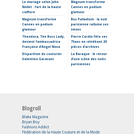
Le mariage selon John
Magnum transforme
Haute C
Nollet : l’art de la haute
Cannes en podium
hiver 20
coiffure
glamour
sculptur
où placer
Magnum transforme
Bus Palladium : la nuit
Cannes en podium
parisienne rallume ses
La Fabr
glamour
néons
s’invite
Theodora, The Boss Lady,
Pierre Cardin fête ses
Clap de 
devient l’ambassadrice
75ans en rééditant 20
Thomas 
française d’Angel Nova
pièces d’archives
Etro ima
Disparition du couturier
La Baraque : le retour
sans Ma
Valentino Garavani
d’une icône des nuits
parisiennes
Blogroll
Blake Magazine
Bryan Boy
Fashions Addict
Fédération de la Haute Couture et de la Mode