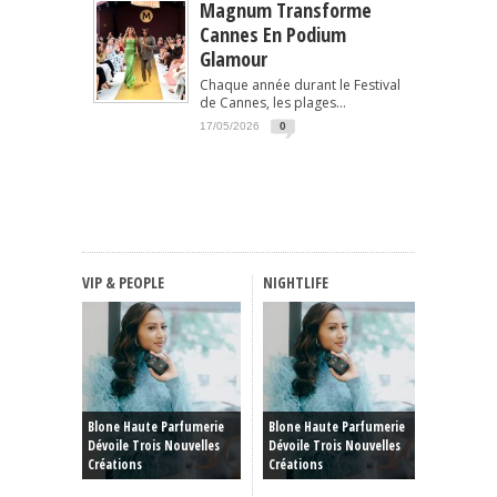
Magnum Transforme
Cannes En Podium
Glamour
Chaque année durant le Festival
de Cannes, les plages...
17/05/2026
0
VIP & PEOPLE
NIGHTLIFE
FASHIO
Haute C
Blone Haute Parfumerie
Blone Haute Parfumerie
Hiver 20
Dévoile Trois Nouvelles
Dévoile Trois Nouvelles
Rêve, P
Créations
Créations
Et Reto