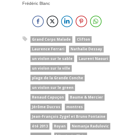
Frédéric Blanc
Grand Corps Malade
Clifton
Laurence Ferrari
Nathalie Dessay
un violon sur le sable
Laurent Naouri
un violon sur la ville
plage de la Grande Conche
un violon sur le green
Renaud Capuçon
Baume & Mercier
Jérôme Ducros
montres
Jean-François Zygel et Bruno Fontaine
été 2013
Royan
Nemanja Radulovic