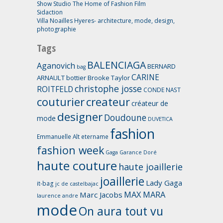
Show Studio The Home of Fashion Film
Sidaction
Villa Noailles Hyeres- architecture, mode, design,
photographie
Tags
BALENCIAGA
Aganovich
BERNARD
bag
CARINE
ARNAULT
bottier
Brooke Taylor
christophe josse
ROITFELD
CONDE NAST
couturier
createur
créateur de
designer
Doudoune
mode
DUVETICA
fashion
Emmanuelle Alt
etername
fashion week
Gaga
Garance Doré
haute couture
haute joaillerie
joaillerie
Lady Gaga
it-bag
jc de castelbajac
MAX MARA
Marc Jacobs
laurence andre
mode
On aura tout vu