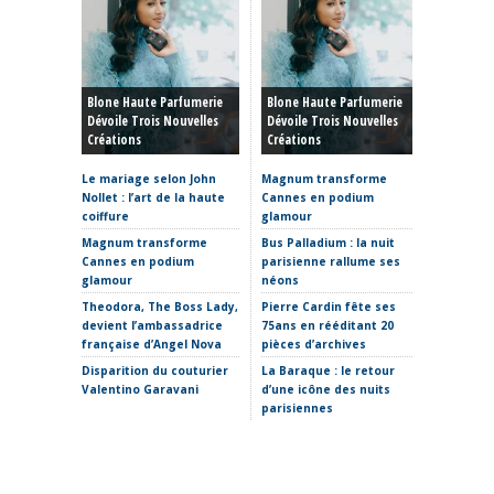
Haute C
Blone Haute Parfumerie
Blone Haute Parfumerie
Hiver 20
Dévoile Trois Nouvelles
Dévoile Trois Nouvelles
Rêve, P
Créations
Créations
Et Reto
Le mariage selon John
Magnum transforme
Haute C
Nollet : l’art de la haute
Cannes en podium
hiver 20
coiffure
glamour
sculptur
où placer
Magnum transforme
Bus Palladium : la nuit
Cannes en podium
parisienne rallume ses
La Fabr
glamour
néons
s’invite
Theodora, The Boss Lady,
Pierre Cardin fête ses
Clap de 
devient l’ambassadrice
75ans en rééditant 20
Thomas 
française d’Angel Nova
pièces d’archives
Etro ima
Disparition du couturier
La Baraque : le retour
sans Ma
Valentino Garavani
d’une icône des nuits
parisiennes