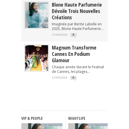
Blone Haute Parfumerie
Dévoile Trois Nouvelles
Créations
Imaginée par Berite Labelle en
2025, Blone Haute Parfumerie...
17/06/2026
0
Magnum Transforme
Cannes En Podium
Glamour
Chaque année durant le Festival
de Cannes, les plages...
17/05/2026
0
VIP & PEOPLE
NIGHTLIFE
FASHIO