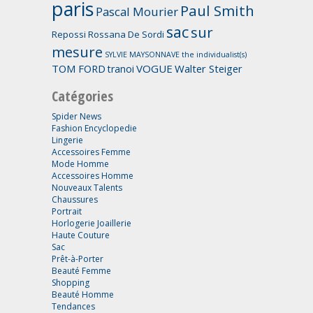
paris
Paul Smith
Pascal Mourier
sac
sur
Repossi
Rossana De Sordi
mesure
SYLVIE MAYSONNAVE
the individualist(s)
TOM FORD
VOGUE
Walter Steiger
tranoi
Catégories
Spider News
Fashion Encyclopedie
Lingerie
Accessoires Femme
Mode Homme
Accessoires Homme
Nouveaux Talents
Chaussures
Portrait
Horlogerie Joaillerie
Haute Couture
Sac
Prêt-à-Porter
Beauté Femme
Shopping
Beauté Homme
Tendances