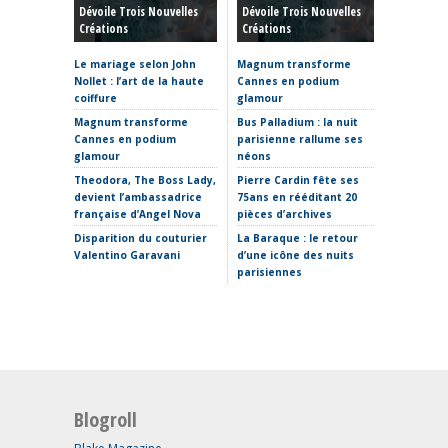
Dévoile Trois Nouvelles
Dévoile Trois Nouvelles
Rêve, P
Créations
Créations
Et Reto
Le mariage selon John
Magnum transforme
Haute C
Nollet : l’art de la haute
Cannes en podium
hiver 20
coiffure
glamour
sculptur
où placer
Magnum transforme
Bus Palladium : la nuit
Cannes en podium
parisienne rallume ses
La Fabr
glamour
néons
s’invite
Theodora, The Boss Lady,
Pierre Cardin fête ses
Clap de 
devient l’ambassadrice
75ans en rééditant 20
Thomas 
française d’Angel Nova
pièces d’archives
Etro ima
Disparition du couturier
La Baraque : le retour
sans Ma
Valentino Garavani
d’une icône des nuits
parisiennes
Blogroll