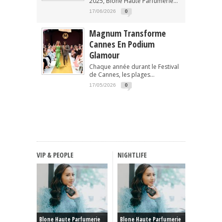
2025, Blone Haute Parfumerie...
17/06/2026
0
Magnum Transforme
Cannes En Podium
Glamour
Chaque année durant le Festival
de Cannes, les plages...
17/05/2026
0
VIP & PEOPLE
NIGHTLIFE
FASHIO
Haute C
Blone Haute Parfumerie
Blone Haute Parfumerie
Hiver 20