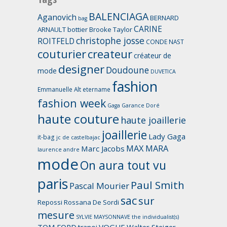
BALENCIAGA
Aganovich
BERNARD
bag
CARINE
ARNAULT
bottier
Brooke Taylor
christophe josse
ROITFELD
CONDE NAST
couturier
createur
créateur de
designer
Doudoune
mode
DUVETICA
fashion
Emmanuelle Alt
etername
fashion week
Gaga
Garance Doré
haute couture
haute joaillerie
joaillerie
Lady Gaga
it-bag
jc de castelbajac
MAX MARA
Marc Jacobs
laurence andre
mode
On aura tout vu
paris
Paul Smith
Pascal Mourier
sac
sur
Repossi
Rossana De Sordi
mesure
SYLVIE MAYSONNAVE
the individualist(s)
TOM FORD
VOGUE
Walter Steiger