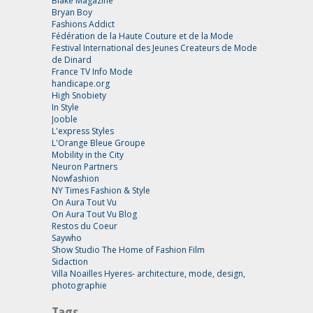
Blake Magazine
Bryan Boy
Fashions Addict
Fédération de la Haute Couture et de la Mode
Festival International des Jeunes Createurs de Mode
de Dinard
France TV Info Mode
handicape.org
High Snobiety
In Style
Jooble
L'express Styles
L'Orange Bleue Groupe
Mobility in the City
Neuron Partners
Nowfashion
NY Times Fashion & Style
On Aura Tout Vu
On Aura Tout Vu Blog
Restos du Coeur
Saywho
Show Studio The Home of Fashion Film
Sidaction
Villa Noailles Hyeres- architecture, mode, design,
photographie
Tags