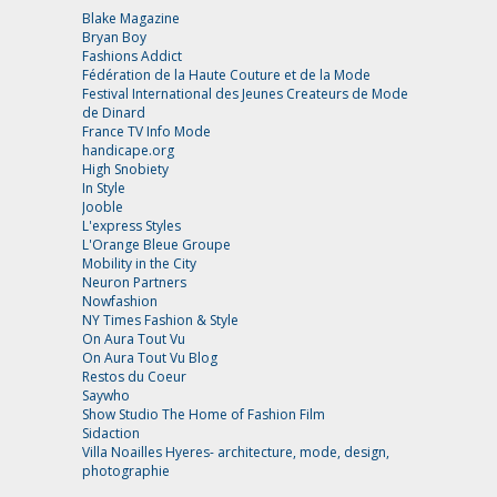
Blake Magazine
Bryan Boy
Fashions Addict
Fédération de la Haute Couture et de la Mode
Festival International des Jeunes Createurs de Mode
de Dinard
France TV Info Mode
handicape.org
High Snobiety
In Style
Jooble
L'express Styles
L'Orange Bleue Groupe
Mobility in the City
Neuron Partners
Nowfashion
NY Times Fashion & Style
On Aura Tout Vu
On Aura Tout Vu Blog
Restos du Coeur
Saywho
Show Studio The Home of Fashion Film
Sidaction
Villa Noailles Hyeres- architecture, mode, design,
photographie