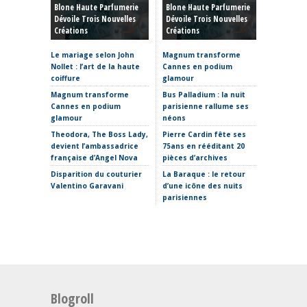
Blone Haute Parfumerie
Blone Haute Parfumerie
Hiver 20
Dévoile Trois Nouvelles
Dévoile Trois Nouvelles
Rêve, P
Créations
Créations
Et Reto
Le mariage selon John
Magnum transforme
Haute C
Nollet : l’art de la haute
Cannes en podium
hiver 20
coiffure
glamour
sculptur
où placer
Magnum transforme
Bus Palladium : la nuit
Cannes en podium
parisienne rallume ses
La Fabr
glamour
néons
s’invite
Theodora, The Boss Lady,
Pierre Cardin fête ses
Clap de 
devient l’ambassadrice
75ans en rééditant 20
Thomas 
française d’Angel Nova
pièces d’archives
Etro ima
Disparition du couturier
La Baraque : le retour
sans Ma
Valentino Garavani
d’une icône des nuits
parisiennes
Blogroll