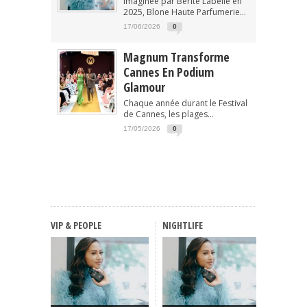
Imaginée par Berite Labelle en
2025, Blone Haute Parfumerie...
17/06/2026
0
Magnum Transforme
Cannes En Podium
Glamour
Chaque année durant le Festival
de Cannes, les plages...
17/05/2026
0
VIP & PEOPLE
NIGHTLIFE
FASHIO
Haute C