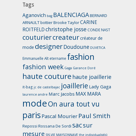
Tags
BALENCIAGA
Aganovich
BERNARD
bag
CARINE
ARNAULT
bottier
Brooke Taylor
christophe josse
ROITFELD
CONDE NAST
couturier
createur
créateur de
designer
Doudoune
mode
DUVETICA
fashion
Emmanuelle Alt
etername
fashion week
Gaga
Garance Doré
haute couture
haute joaillerie
joaillerie
Lady Gaga
it-bag
jc de castelbajac
MAX MARA
Marc Jacobs
laurence andre
mode
On aura tout vu
paris
Paul Smith
Pascal Mourier
sac
sur
Repossi
Rossana De Sordi
mesure
SYLVIE MAYSONNAVE
the individualist(s)