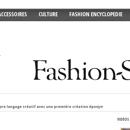
ACCESSOIRES
CULTURE
FASHION ENCYCLOPEDIE
7 : entre rêve, prouesse technique et retour au vêtement
: entre sculpture et vêtement, où placer la limite ?
VIDÉOS
e décontracté : pourquoi ce retour ?