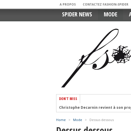
A PROPOS
CONTACTEZ FASHION-SPIDER
SPIDER NEWS
MODE
DON'T MISS
Haute Couture automne-hiver 2026-202
Haute Couture automne-hiver 2026-2027 
Home
>
Mode
>
Dessus dessous
Le jean baggy homme, star du vestiair
Dessus dessous