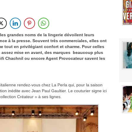
banne divise avant même d’avoir présenté une collection
 Gianni Versace
Saint Sernin
or
les grandes noms de la lingerie dévoilent leurs
’acquisition de Charvet
nce à la presse. Souvent très commerciales, elles ont
e tout en privilégiant confort et charme. Pour celles
site ses créations les plus emblématiques
pas assez mise en avant, des marques beaucoup plus
opre langage créatif avec une première création éponyme
fi Chachnil ou encore Agent Provocateur savent les
 italienne rendez-vous chez La Perla qui, pour la saison
on inédite avec Jean Paul Gaultier. Le couturier signe ici
ollection Créateur » à ses lignes.