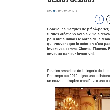
L’arrivée d’Olivier Rousteing chez Ra
Paris célèbre l’univers flamboyant de
By
Fred
on 29/09/2011
Une vision estivale signée Ludovic de 
Vilebrequin imagine le maillot collect
Comme les marques de prêt-à-porter, 
Chanel renforce son patrimoine avec l
futures créations avec six mois d’ava
pour but sublimer le corps de la femm
Avec « Icônes », On Aura Tout Vu revi
qui trouvent que la création n’est 
Christophe Decarnin revient à son pr
inventives comme Chantal Thomas, Fi
envouter par leur inventivité.
Pour les amatrices de la lingerie de luxe
Printemps été 2012, signe une collaborati
un nouveau chapitre créatif avec une « c