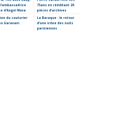
 l’ambassadrice
75ans en rééditant 20
Thomas chez Carven
se d’Angel Nova
pièces d’archives
Etro imagine son futur
tion du couturier
La Baraque : le retour
sans Marco De Vincenzo
no Garavani
d’une icône des nuits
parisiennes