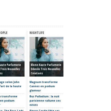
EOPLE
NIGHTLIFE
FASHION WEEK
Haute Couture Automne-
Haute Parfumerie
Blone Haute Parfumerie
Hiver 2026-2027 : Entre
 Trois Nouvelles
Dévoile Trois Nouvelles
Rêve, Prouesse Technique
ns
Créations
Et Retour Au Vêtement
age selon John
Magnum transforme
Haute Couture automne-
 l’art de la haute
Cannes en podium
hiver 2026-2027 : entre
glamour
sculpture et vêtement,
où placer la limite ?
 transforme
Bus Palladium : la nuit
 en podium
parisienne rallume ses
La Fabrique Nomade
r
néons
s’invite à la Fashion Week
a, The Boss Lady,
Pierre Cardin fête ses
Clap de fin pour Mark