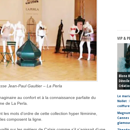
VIP & P
Blone 
Dévoile
Créatio
sse Jean-Paul Gaultier – La Perla
Le mari
aginaire au confort et à la connaissance parfaite du
Nollet :
me de La Perla.
coiffure
Magnum
t les mots d’ordre de cette collection hyper féminine,
Cannes
ales composent la ligne.
glamou
vaillé sur les métiers de Calais comme s’il s’agissait d’une
Theodor