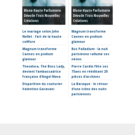
Haute C
Blone Haute Parfumerie
Blone Haute Parfumerie
Hiver 20
Dévoile Trois Nouvelles
Dévoile Trois Nouvelles
Rêve, P
Créations
Créations
Et Reto
Le mariage selon John
Magnum transforme
Haute C
Nollet : l’art de la haute
Cannes en podium
hiver 20
coiffure
glamour
sculptur
où placer
Magnum transforme
Bus Palladium : la nuit
Cannes en podium
parisienne rallume ses
La Fabr
glamour
néons
s’invite
Theodora, The Boss Lady,
Pierre Cardin fête ses
Clap de 
devient l’ambassadrice
75ans en rééditant 20
Thomas 
française d’Angel Nova
pièces d’archives
Etro ima
Disparition du couturier
La Baraque : le retour
sans Ma
Valentino Garavani
d’une icône des nuits
parisiennes