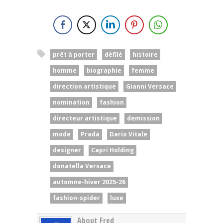
prêt à porter
défilé
histoire
homme
biographie
femme
direction artistique
Gianni Versace
nomination
fashion
directeur artistique
demission
mode
Prada
Dario Vitale
designer
Capri Holding
donatella Versace
automne-hiver 2025-26
fashion-spider
luxe
About Fred