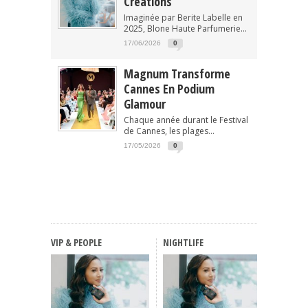
Créations
Imaginée par Berite Labelle en
2025, Blone Haute Parfumerie...
17/06/2026
0
Magnum Transforme
Cannes En Podium
Glamour
Chaque année durant le Festival
de Cannes, les plages...
17/05/2026
0
VIP & PEOPLE
NIGHTLIFE
FASHIO