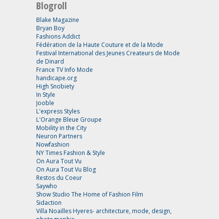
Blogroll
Blake Magazine
Bryan Boy
Fashions Addict
Fédération de la Haute Couture et de la Mode
Festival International des Jeunes Createurs de Mode
de Dinard
France TV Info Mode
handicape.org
High Snobiety
In Style
Jooble
L'express Styles
L'Orange Bleue Groupe
Mobility in the City
Neuron Partners
Nowfashion
NY Times Fashion & Style
On Aura Tout Vu
On Aura Tout Vu Blog
Restos du Coeur
Saywho
Show Studio The Home of Fashion Film
Sidaction
Villa Noailles Hyeres- architecture, mode, design,