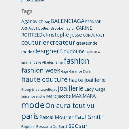
photographie
Tags
BALENCIAGA
Aganovich
BERNARD
bag
CARINE
ARNAULT
bottier
Brooke Taylor
christophe josse
ROITFELD
CONDE NAST
couturier
createur
créateur de
designer
Doudoune
mode
DUVETICA
fashion
Emmanuelle Alt
etername
fashion week
Gaga
Garance Doré
haute couture
haute joaillerie
joaillerie
Lady Gaga
it-bag
jc de castelbajac
MAX MARA
Marc Jacobs
laurence andre
mode
On aura tout vu
paris
Paul Smith
Pascal Mourier
sac
sur
Repossi
Rossana De Sordi