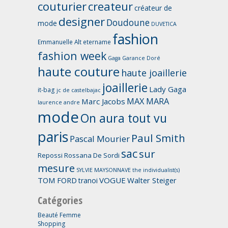
couturier
createur
créateur de
designer
Doudoune
mode
DUVETICA
fashion
Emmanuelle Alt
etername
fashion week
Gaga
Garance Doré
haute couture
haute joaillerie
joaillerie
Lady Gaga
it-bag
jc de castelbajac
MAX MARA
Marc Jacobs
laurence andre
mode
On aura tout vu
paris
Paul Smith
Pascal Mourier
sac
sur
Repossi
Rossana De Sordi
mesure
SYLVIE MAYSONNAVE
the individualist(s)
TOM FORD
VOGUE
Walter Steiger
tranoi
Catégories
Beauté Femme
Shopping