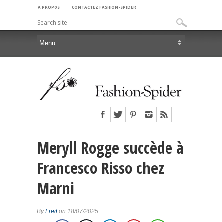
A PROPOS
CONTACTEZ FASHION-SPIDER
Meryll Rogge succède à
Francesco Risso chez
Marni
By
Fred
on 18/07/2025