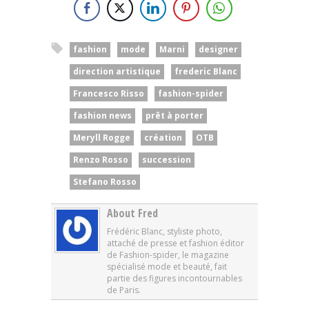
fashion
mode
Marni
designer
direction artistique
frederic Blanc
Francesco Risso
fashion-spider
fashion news
prêt à porter
Meryll Rogge
création
OTB
Renzo Rosso
succession
Stefano Rosso
About Fred
Frédéric Blanc, styliste photo,
attaché de presse et fashion éditor
de Fashion-spider, le magazine
spécialisé mode et beauté, fait
partie des figures incontournables
de Paris.