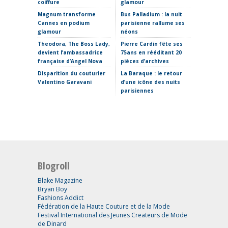
coiffure
glamour
sculptur
où placer
Magnum transforme
Bus Palladium : la nuit
Cannes en podium
parisienne rallume ses
La Fabr
glamour
néons
s’invite
Theodora, The Boss Lady,
Pierre Cardin fête ses
Clap de 
devient l’ambassadrice
75ans en rééditant 20
Thomas 
française d’Angel Nova
pièces d’archives
Etro ima
Disparition du couturier
La Baraque : le retour
sans Ma
Valentino Garavani
d’une icône des nuits
parisiennes
Blogroll
Blake Magazine
Bryan Boy
Fashions Addict
Fédération de la Haute Couture et de la Mode
Festival International des Jeunes Createurs de Mode
de Dinard