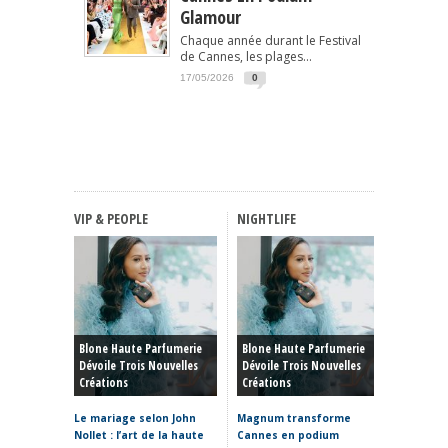
Glamour
Chaque année durant le Festival
de Cannes, les plages...
17/05/2026
0
VIP & PEOPLE
NIGHTLIFE
FASHIO
Haute C
Blone Haute Parfumerie
Blone Haute Parfumerie
Hiver 20
Dévoile Trois Nouvelles
Dévoile Trois Nouvelles
Rêve, P
Créations
Créations
Et Reto
Le mariage selon John
Magnum transforme
Haute C
Nollet : l’art de la haute
Cannes en podium
hiver 20