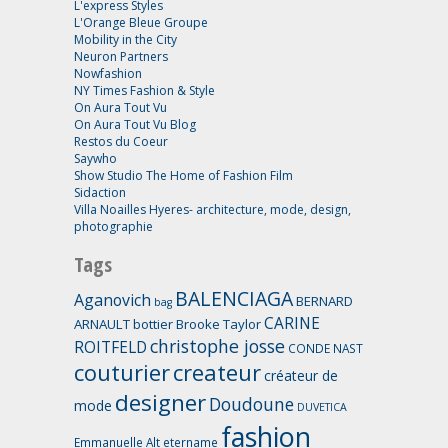
L'express Styles
L'Orange Bleue Groupe
Mobility in the City
Neuron Partners
Nowfashion
NY Times Fashion & Style
On Aura Tout Vu
On Aura Tout Vu Blog
Restos du Coeur
Saywho
Show Studio The Home of Fashion Film
Sidaction
Villa Noailles Hyeres- architecture, mode, design,
photographie
Tags
BALENCIAGA
Aganovich
BERNARD
bag
CARINE
ARNAULT
bottier
Brooke Taylor
christophe josse
ROITFELD
CONDE NAST
couturier
createur
créateur de
designer
Doudoune
mode
DUVETICA
fashion
Emmanuelle Alt
etername