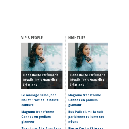
VIP & PEOPLE
NIGHTLIFE
FASHIO
Haute C
Blone Haute Parfumerie
Blone Haute Parfumerie
Hiver 20
Dévoile Trois Nouvelles
Dévoile Trois Nouvelles
Rêve, P
Créations
Créations
Et Reto
Le mariage selon John
Magnum transforme
Haute C
Nollet : l’art de la haute
Cannes en podium
hiver 20
coiffure
glamour
sculptur
où placer
Magnum transforme
Bus Palladium : la nuit
Cannes en podium
parisienne rallume ses
La Fabr
glamour
néons
s’invite
Theodora, The Boss Lady,
Pierre Cardin fête ses
Clap de 