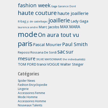
fashion week
Gaga
Garance Doré
haute couture
haute joaillerie
joaillerie
Lady Gaga
it-bag
jc de castelbajac
MAX MARA
Marc Jacobs
laurence andre
mode
On aura tout vu
paris
Paul Smith
Pascal Mourier
sac
sur
Repossi
Rossana De Sordi
mesure
SYLVIE MAYSONNAVE
the individualist(s)
TOM FORD
VOGUE
Walter Steiger
tranoi
Catégories
Spider News
Fashion Encyclopedie
Lingerie
Accessoires Femme
Mode Homme
Accessoires Homme
Nouveaux Talents