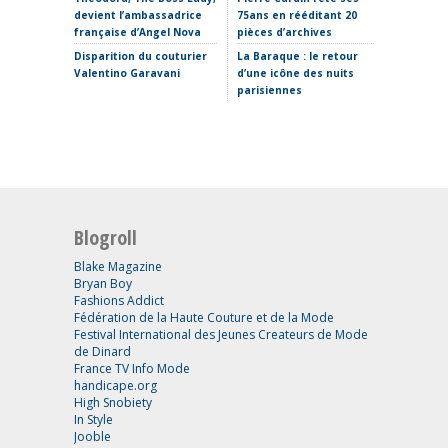
devient l’ambassadrice
75ans en rééditant 20
Thomas 
française d’Angel Nova
pièces d’archives
Etro ima
Disparition du couturier
La Baraque : le retour
sans Ma
Valentino Garavani
d’une icône des nuits
parisiennes
Blogroll
Blake Magazine
Bryan Boy
Fashions Addict
Fédération de la Haute Couture et de la Mode
Festival International des Jeunes Createurs de Mode
de Dinard
France TV Info Mode
handicape.org
High Snobiety
In Style
Jooble