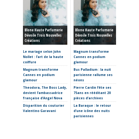
Haute C
Blone Haute Parfumerie
Blone Haute Parfumerie
Hiver 20
Dévoile Trois Nouvelles
Dévoile Trois Nouvelles
Rêve, P
Créations
Créations
Et Reto
Le mariage selon John
Magnum transforme
Haute C
Nollet : l’art de la haute
Cannes en podium
hiver 20
coiffure
glamour
sculptur
où placer
Magnum transforme
Bus Palladium : la nuit
Cannes en podium
parisienne rallume ses
La Fabr
glamour
néons
s’invite
Theodora, The Boss Lady,
Pierre Cardin fête ses
Clap de 
devient l’ambassadrice
75ans en rééditant 20
Thomas 
française d’Angel Nova
pièces d’archives
Etro ima
Disparition du couturier
La Baraque : le retour
sans Ma
Valentino Garavani
d’une icône des nuits
parisiennes