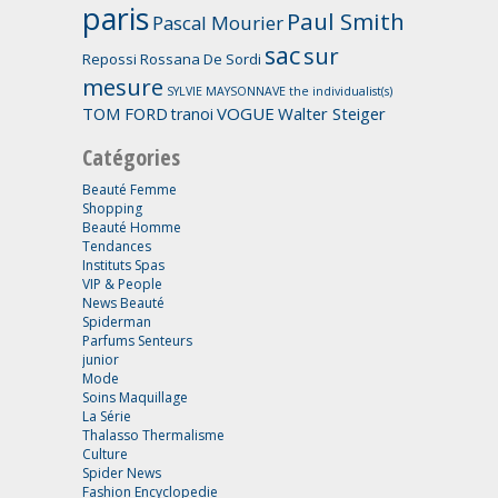
paris
Paul Smith
Pascal Mourier
sac
sur
Repossi
Rossana De Sordi
mesure
SYLVIE MAYSONNAVE
the individualist(s)
TOM FORD
VOGUE
Walter Steiger
tranoi
Catégories
Beauté Femme
Shopping
Beauté Homme
Tendances
Instituts Spas
VIP & People
News Beauté
Spiderman
Parfums Senteurs
junior
Mode
Soins Maquillage
La Série
Thalasso Thermalisme
Culture
Spider News
Fashion Encyclopedie