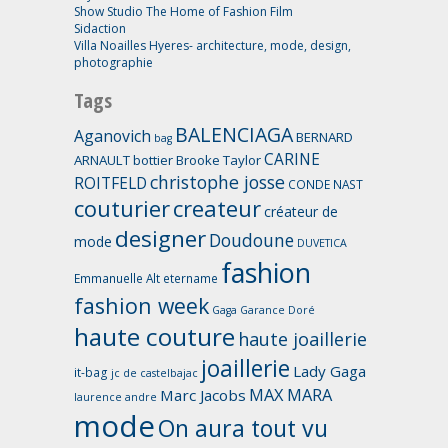
Show Studio The Home of Fashion Film
Sidaction
Villa Noailles Hyeres- architecture, mode, design,
photographie
Tags
BALENCIAGA
Aganovich
BERNARD
bag
CARINE
ARNAULT
bottier
Brooke Taylor
christophe josse
ROITFELD
CONDE NAST
couturier
createur
créateur de
designer
Doudoune
mode
DUVETICA
fashion
Emmanuelle Alt
etername
fashion week
Gaga
Garance Doré
haute couture
haute joaillerie
joaillerie
Lady Gaga
it-bag
jc de castelbajac
MAX MARA
Marc Jacobs
laurence andre
mode
On aura tout vu