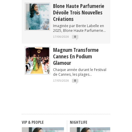
Blone Haute Parfumerie
Dévoile Trois Nouvelles
Créations
Imaginée par Berite Labelle en
2025, Blone Haute Parfumerie...
17/06/2026
0
Magnum Transforme
Cannes En Podium
Glamour
Chaque année durant le Festival
de Cannes, les plages...
17/05/2026
0
VIP & PEOPLE
NIGHTLIFE
FASHIO