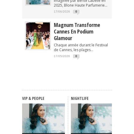
Imaginée par Berite Labelle en
2025, Blone Haute Parfumerie...
17/06/2026
0
Magnum Transforme
Cannes En Podium
Glamour
Chaque année durant le Festival
de Cannes, les plages...
17/05/2026
0
VIP & PEOPLE
NIGHTLIFE
FASHIO
Haute C