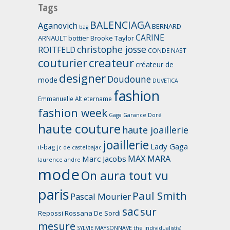
Tags
BALENCIAGA
Aganovich
BERNARD
bag
CARINE
ARNAULT
bottier
Brooke Taylor
christophe josse
ROITFELD
CONDE NAST
couturier
createur
créateur de
designer
Doudoune
mode
DUVETICA
fashion
Emmanuelle Alt
etername
fashion week
Gaga
Garance Doré
haute couture
haute joaillerie
joaillerie
Lady Gaga
it-bag
jc de castelbajac
MAX MARA
Marc Jacobs
laurence andre
mode
On aura tout vu
paris
Paul Smith
Pascal Mourier
sac
sur
Repossi
Rossana De Sordi
mesure
SYLVIE MAYSONNAVE
the individualist(s)