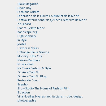
Blake Magazine
Bryan Boy
Fashions Addict
Fédération de la Haute Couture et de la Mode
Festival International des Jeunes Createurs de Mode
de Dinard
France TV Info Mode
handicape.org
High Snobiety
In Style
Jooble
L'express Styles
L'Orange Bleue Groupe
Mobility in the City
Neuron Partners
Nowfashion
NY Times Fashion & Style
On Aura Tout Vu
On Aura Tout Vu Blog
Restos du Coeur
Saywho
Show Studio The Home of Fashion Film
Sidaction
Villa Noailles Hyeres- architecture, mode, design,
photographie