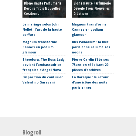
Blone Haute Parfumerie
Blone Haute Parfumerie
Hiver 20
Dévoile Trois Nouvelles
Dévoile Trois Nouvelles
Rêve, P
Créations
Créations
Et Reto
Le mariage selon John
Magnum transforme
Haute C
Nollet : l’art de la haute
Cannes en podium
hiver 20
coiffure
glamour
sculptur
où placer
Magnum transforme
Bus Palladium : la nuit
Cannes en podium
parisienne rallume ses
La Fabr
glamour
néons
s’invite
Theodora, The Boss Lady,
Pierre Cardin fête ses
Clap de 
devient l’ambassadrice
75ans en rééditant 20
Thomas 
française d’Angel Nova
pièces d’archives
Etro ima
Disparition du couturier
La Baraque : le retour
sans Ma
Valentino Garavani
d’une icône des nuits
parisiennes
Blogroll