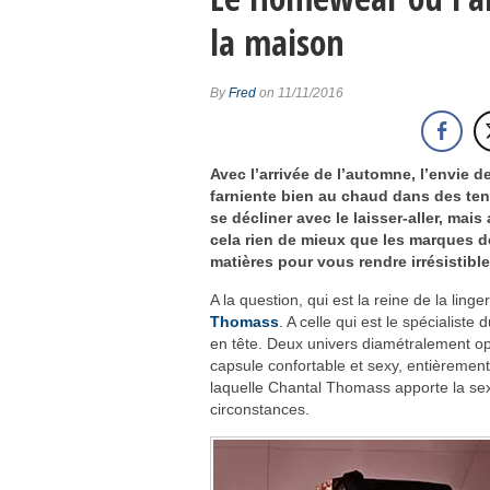
Paris célèbre l’univers flamboyant de
la maison
Une vision estivale signée Ludovic de 
Vilebrequin imagine le maillot collect
By
Fred
on 11/11/2016
Chanel renforce son patrimoine avec l
Avec « Icônes », On Aura Tout Vu revi
Avec l’arrivée de l’automne, l’envie 
Fin de l’ère Dossena chez Rabanne
farniente bien au chaud dans des ten
Haute Couture automne-hiver 2026-202
se décliner avec le laisser-aller, ma
cela rien de mieux que les marques de 
matières pour vous rendre irrésistibl
A la question, qui est la reine de la ling
Thomass
.
A celle qui est le spécialiste
en tête. Deux univers diamétralement op
capsule confortable et sexy, entièremen
laquelle Chantal Thomass apporte la sexy
circonstances.