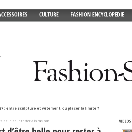
ACCESSOIRES
CULTURE
FASHION ENCYCLOPEDIE
: entre sculpture et vêtement, où placer la limite ?
e décontracté : pourquoi ce retour ?
VIDÉOS
e belle pour rester à la maison
banne divise avant même d’avoir présenté une collection
 d’être belle pour rester à