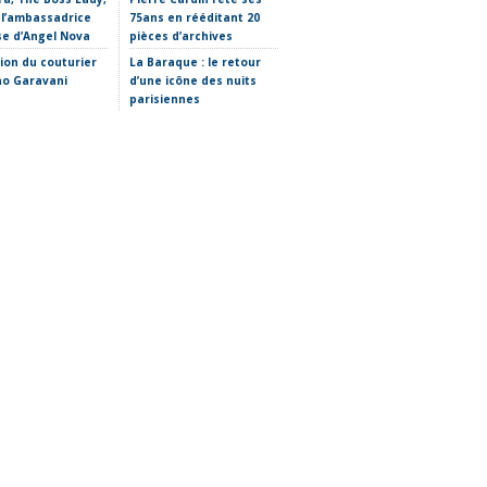
 l’ambassadrice
75ans en rééditant 20
Thomas chez Carven
se d’Angel Nova
pièces d’archives
Etro imagine son futur
tion du couturier
La Baraque : le retour
sans Marco De Vincenzo
no Garavani
d’une icône des nuits
parisiennes