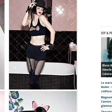
VIP & P
Blone 
Dévoile
Créatio
Le mari
Nollet :
coiffure
Magnum
Cannes
glamou
Theodor