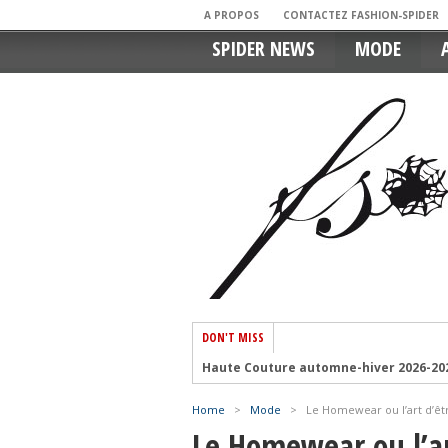
A PROPOS
CONTACTEZ FASHION-SPIDER
SPIDER NEWS
MODE
DON'T MISS
Haute Couture automne-hiver 2026-2027 
Le jean baggy homme, star du vestiair
Home
>
Mode
>
Le Homewear ou l’art d’êtr
L’arrivée d’Olivier Rousteing chez Ra
Le Homewear ou l’art