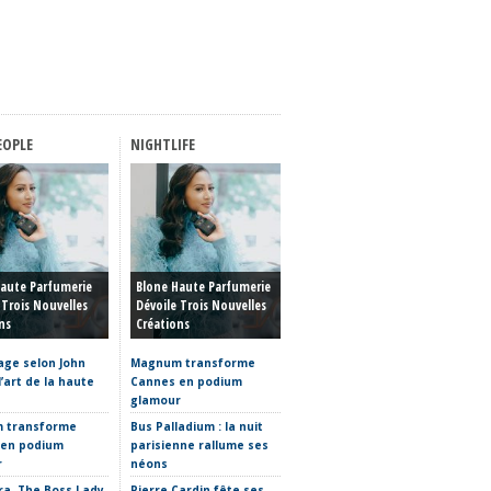
EOPLE
NIGHTLIFE
FASHION WEEK
Haute Couture Automne-
Haute Parfumerie
Blone Haute Parfumerie
Hiver 2026-2027 : Entre
 Trois Nouvelles
Dévoile Trois Nouvelles
Rêve, Prouesse Technique
ns
Créations
Et Retour Au Vêtement
age selon John
Magnum transforme
Haute Couture automne-
 l’art de la haute
Cannes en podium
hiver 2026-2027 : entre
glamour
sculpture et vêtement,
où placer la limite ?
 transforme
Bus Palladium : la nuit
 en podium
parisienne rallume ses
La Fabrique Nomade
r
néons
s’invite à la Fashion Week
a, The Boss Lady,
Pierre Cardin fête ses
Clap de fin pour Mark