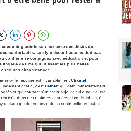
 Gianni Versace
Saint Sernin
or
’acquisition de Charvet
site ses créations les plus emblématiques
de cocooning pointe son nez avec des désirs de
ues confortables. Le style décontracté ne doit pas
7 : entre rêve, prouesse technique et retour au vêtement
is au contraire se conjuguez avec séduction et pour
lingerie de luxe qui utilisent les plus belles
e en toutes circonstances.
erie sexy, la réponse est invariablement
Chantal
 du vêtement chaud, c’est
Damart
qui vient immédiatement
posés et qui pourtant s’unissent aujourd’hui autour d’une
t réalisée dans des matières chaudes et confortables, à
 attitude qui donne envie de se sentir belle en toutes